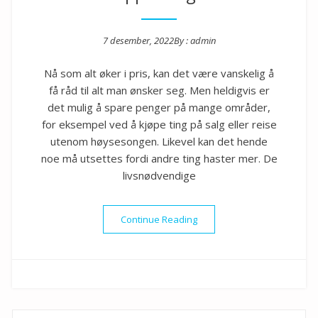
7 desember, 2022
By :
admin
Posted on
Nå som alt øker i pris, kan det være vanskelig å
få råd til alt man ønsker seg. Men heldigvis er
det mulig å spare penger på mange områder,
for eksempel ved å kjøpe ting på salg eller reise
utenom høysesongen. Likevel kan det hende
noe må utsettes fordi andre ting haster mer. De
livsnødvendige
«Penger til både reise og o
Continue Reading